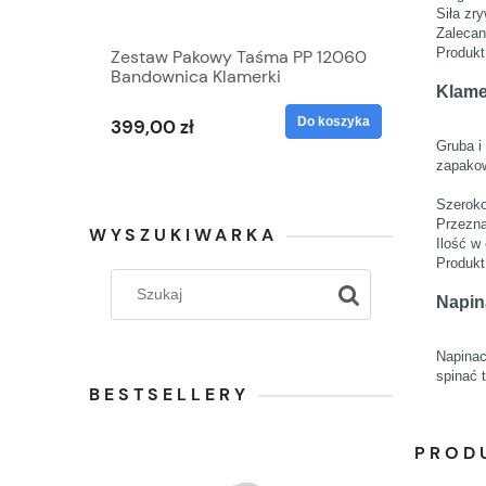
Siła zr
Zalecan
Produkt
Zestaw Pakowy Taśma PP 12060
Bandownica Klamerki
Klame
Do koszyka
399,00 zł
Gruba i
zapakow
Szerok
Przezn
WYSZUKIWARKA
Ilość w
Produkt
Napin
Napinac
spinać 
BESTSELLERY
PROD