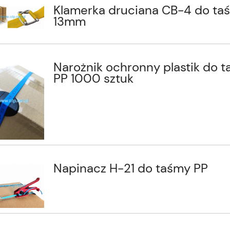
Klamerka druciana CB-4 do ta
13mm
Narożnik ochronny plastik do 
PP 1000 sztuk
o datownika
Worki gładkie 20x20 do
ansferowa 30 mm 122
pakowania próżniowego 100 szt.
Napinacz H-21 do taśmy PP
Powiadom o
Do koszyk
19,75 zł
dostępności