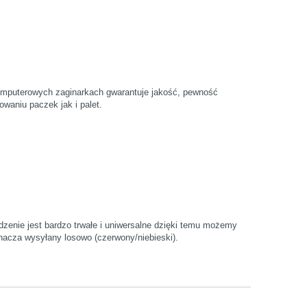
omputerowych zaginarkach gwarantuje jakość, pewność
waniu paczek jak i palet.
zenie jest bardzo trwałe i uniwersalne dzięki temu możemy
nacza wysyłany losowo (czerwony/niebieski).