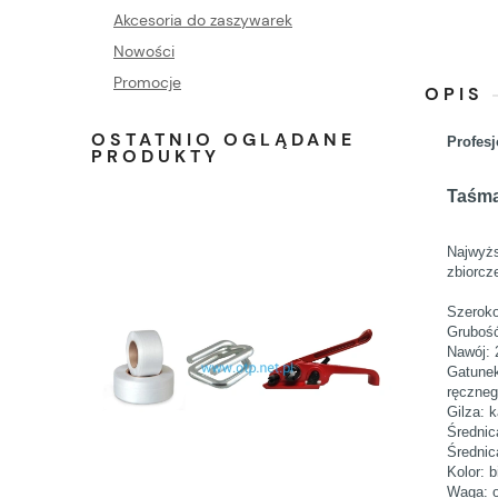
Akcesoria do zaszywarek
Nowości
Promocje
OPIS
OSTATNIO OGLĄDANE
Profesj
PRODUKTY
Taśma
Najwyżs
zbiorcze
Szerok
Gruboś
Nawój: 
Gatunek
ręczne
Gilza: 
Średnic
Średnic
Kolor: b
Waga: o