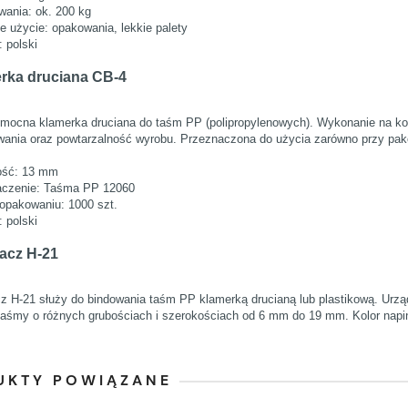
ywania: ok. 200 kg
e użycie: opakowania, lekkie palety
: polski
rka druciana CB-4
 mocna klamerka druciana do taśm PP (polipropylenowych). Wykonanie na k
ania oraz powtarzalność wyrobu. Przeznaczona do użycia zarówno przy pako
ość: 13 mm
aczenie: Taśma PP 12060
 opakowaniu: 1000 szt.
: polski
acz H-21
z H-21 służy do bindowania taśm PP klamerką drucianą lub plastikową. Urząd
taśmy o różnych grubościach i szerokościach od 6 mm do 19 mm. Kolor napi
UKTY POWIĄZANE