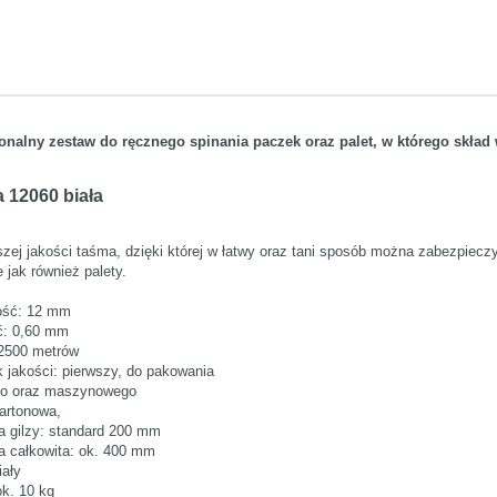
onalny zestaw do ręcznego spinania paczek oraz palet, w którego skła
 12060 biała
zej jakości taśma, dzięki której w łatwy oraz tani sposób można zabezpiec
 jak również palety.
ość: 12 mm
ć: 0,60 mm
2500 metrów
 jakości: pierwszy, do pakowania
go oraz maszynowego
kartonowa,
a gilzy: standard 200 mm
a całkowita: ok. 400 mm
iały
k. 10 kg