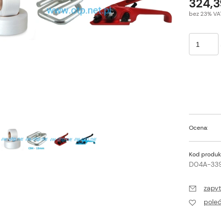
324,3
bez 23% VA
Ocena:
Kod produk
D04A-339
zapyt
pole