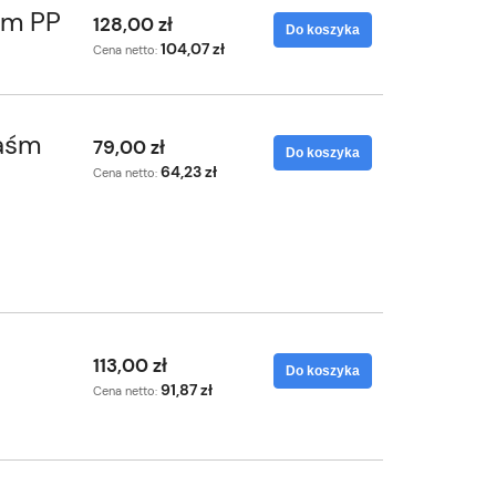
śm PP
128,00 zł
Do koszyka
104,07 zł
Cena netto:
taśm
79,00 zł
Do koszyka
64,23 zł
Cena netto:
Worki gładkie 25x30 do
pakowania próżniowego 100 szt.
113,00 zł
a
Do koszyka
Do koszyka
38,15 zł
91,87 zł
Cena netto: