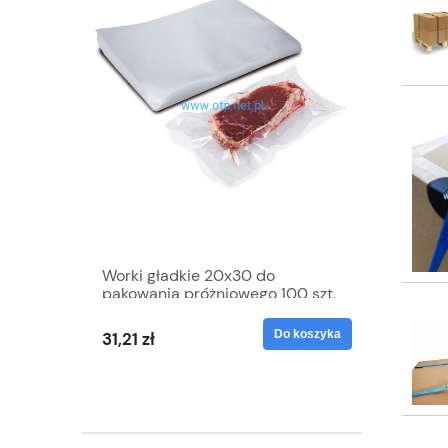
00mb
Worki gładkie 20x30 do
Taśma d
pakowania próżniowego 100 szt.
termotr
mb TTR
Do koszyka
Do koszyka
31,21 zł
24,20 zł