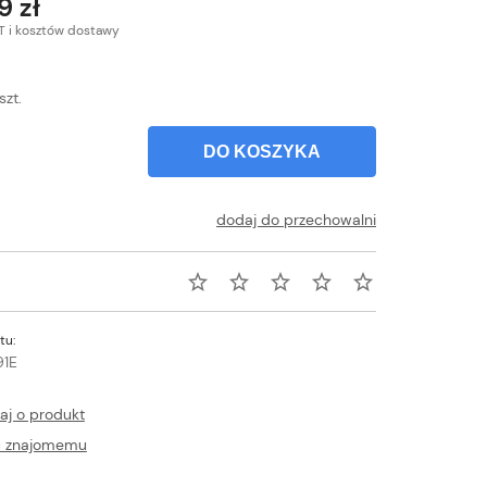
9 zł
T i kosztów dostawy
szt.
DO KOSZYKA
dodaj do przechowalni
tu:
1E
aj o produkt
ć znajomemu